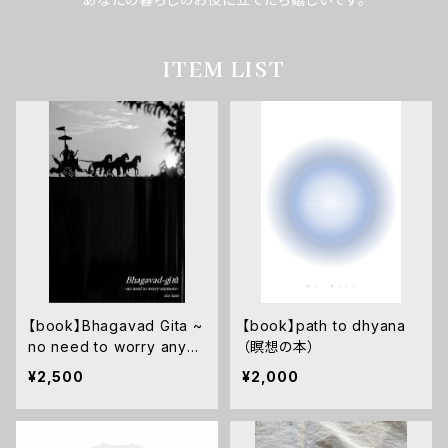
ITEM LIST
【book】Bhagavad Gita ~
【book】path to dhyana
no need to worry anym
（瞑想の本）
ore~
¥2,500
¥2,000