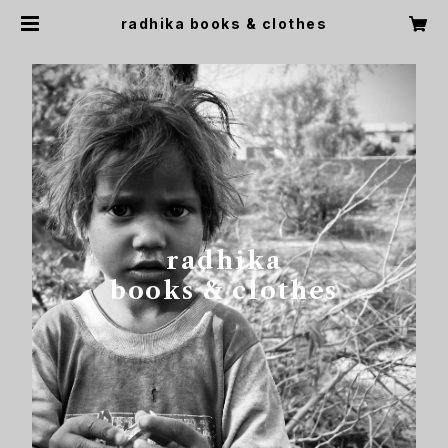
radhika books & clothes
radhika
books & clothes