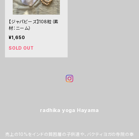
【ジャパビーズ】108粒（素
材：ニーム）
¥1,650
SOLD OUT
radhika yoga Hayama
売上の10%をインドの貧困層の子供達や、バクティヨガの寺院の奉